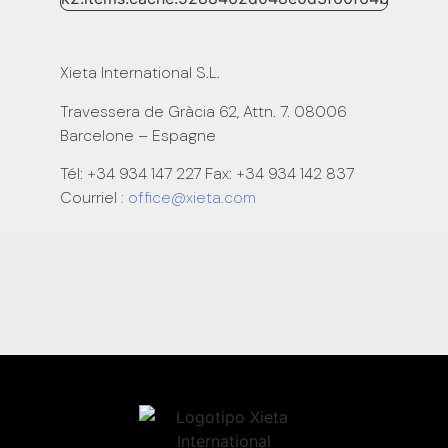
Xieta International S.L.
Travessera de Gràcia 62, Attn. 7. 08006
Barcelone – Espagne
Tél: +34 934 147 227 Fax: +34 934 142 837
Courriel
: office@xieta.com