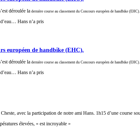
’est déroulée la
dernière co
urse au classement du Concours européen de handbike (EHC).
es d’eau… Hans n’a pris
urs européen de handbike (EHC).
’est déroulée la
dernière co
urse au classement du Concours européen de handbike (EHC).
es d’eau… Hans n’a pris
à Cheste, avec la participation de notre ami Hans. 1h15 d’une course sous
pératures élevées, « est incroyable »