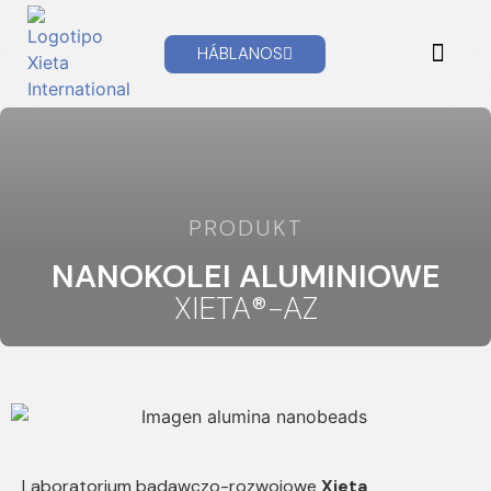
do
treści
HÁBLANOS
STRONA GŁÓWNA
WIADOMOŚCI XIETA
KONSULTACJE TECH
PRODUKT
NANOKOLEI ALUMINIOWE
XIETA®-AZ
Laboratorium badawczo-rozwojowe
Xieta