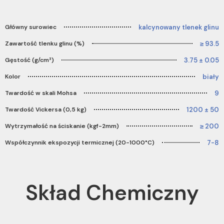
kalcynowany tlenek glinu
Główny surowiec
≥ 93.5
Zawartość tlenku glinu (%)
3.75 ± 0.05
Gęstość (g/cm³)
biały
Kolor
9
Twardość w skali Mohsa
1200 ± 50
Twardość Vickersa (0,5 kg)
≥ 200
Wytrzymałość na ściskanie (kgf-2mm)
7-8
Współczynnik ekspozycji termicznej (20-1000°C)
Skład Chemiczny